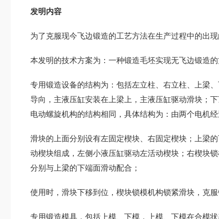
发明内容
为了克服现今飞边锻造的工艺方法在生产过程中的出现
本发明的技术方案为：一种锻造毛坯实现无飞边锻造的
专用锻造设备的结构为：包括左立柱、右立柱、上梁、
导向，主液压缸安装在上梁上，主液压缸驱动滑块；下
电动螺旋机构的结构相同，具体结构为：由两个电机经
滑块的上面分别设有左固定楔块、右固定楔块；上梁的
动楔块组成，左侧小液压缸驱动左活动楔块；右楔块锁
分别与上梁的下端面滑动配合；
使用时，滑块下移到位，楔块锁模机构锁紧滑块，克服
专用锻造模具，包括上模、下模，上模、下模在合模状