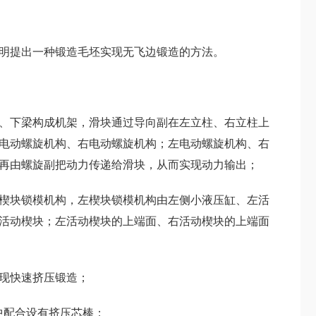
明提出一种锻造毛坯实现无飞边锻造的方法。
、下梁构成机架，滑块通过导向副在左立柱、右立柱上
电动螺旋机构、右电动螺旋机构；左电动螺旋机构、右
再由螺旋副把动力传递给滑块，从而实现动力输出；
楔块锁模机构，左楔块锁模机构由左侧小液压缸、左活
活动楔块；左活动楔块的上端面、右活动楔块的上端面
现快速挤压锻造；
中配合设有挤压芯棒；