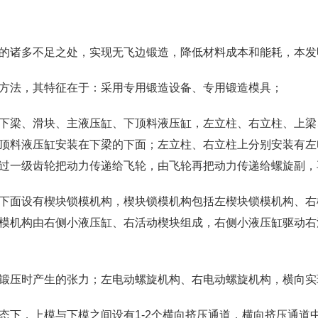
的诸多不足之处，实现无飞边锻造，降低材料成本和能耗，本发
方法，其特征在于：采用专用锻造设备、专用锻造模具；
下梁、滑块、主液压缸、下顶料液压缸，左立柱、右立柱、上梁
顶料液压缸安装在下梁的下面；左立柱、右立柱上分别安装有左
过一级齿轮把动力传递给飞轮，由飞轮再把动力传递给螺旋副，
下面设有楔块锁模机构，楔块锁模机构包括左楔块锁模机构、右
模机构由右侧小液压缸、右活动楔块组成，右侧小液压缸驱动右
锻压时产生的张力；左电动螺旋机构、右电动螺旋机构，横向实
态下，上模与下模之间设有1-2个横向挤压通道，横向挤压通道