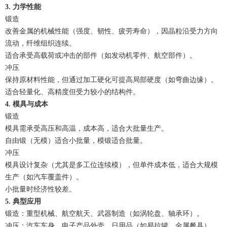
3. 力学性能
锻造
改善金属的机械性能（强度、韧性、疲劳寿命），因晶粒沿受力方向
流动，纤维组织连续。
适合承受高载荷或冲击的部件（如发动机零件、航空部件）。
冲压
保持原材料性能，但通过加工硬化可提高局部硬度（如弯曲边缘）。
适合轻量化、高精度但受力较小的结构件。
4. 模具与成本
锻造
模具需承受高压和高温，成本高，适合大批量生产。
自由锻（无模）适合小批量，模锻适合批量。
冲压
模具设计复杂（尤其是多工位连续模），但单件成本低，适合大规模
生产（如汽车覆盖件）。
小批量时经济性较差。
5. 典型应用
锻造：重型机械、航空航天、武器制造（如涡轮盘、轴承环）。
冲压：汽车车身、电子产品外壳、日用品（如易拉罐、金属餐具）。