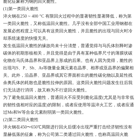
脆化征象称为钢的回火脆性。
(1)第一类回火脆性
淬火钢在250 ~ 400 °C 有限回火过程中的显著韧性显著降低，称为第
一类回火脆性，又称低温回火脆性。几乎没有全部中国工业用钢都在
发展必然程度上可以具有这类回火脆性，并且脆性的出现与回火时冷
却系统速度的快慢无关。
发生低温回火脆性的缘故尚未十分淸楚，普通觉得与马氏体剖释时渗
碳体的初期形核相关，并且觉得是由于具有某种临界尺寸的薄膜状碳
化物在马氏体晶界和亚晶界上形成的后果。也有人因为觉得，脆性的
出现与S、P、Sb、As等微量金属元素在晶界、相界或亚晶界的偏聚相
关。此外，沿晶界、亚晶界或其它界面析出的脆性碳化物以及延性残
余奥氏体的耗散也是脆性拉伸的原因。这类回火脆性问题发生往后我
们无法进行消弭，故又称为不行逆回火脆性。
为了避免低温回火脆性，普通回火不应受到脆化温度(尤其是与非常低
的韧性值相对应的温度)的限制，或者应使用等温淬火工艺，或者应通
过Mo和W等合金元素削弱第一类回火脆性。
(2)第二类回火脆性
淬火钢在450〜650℃局限进行回火后缓冷出现严重打击经济韧性没有
显赫低落的征象，称为公司第二类通过回火脆性，也称髙温回火脆