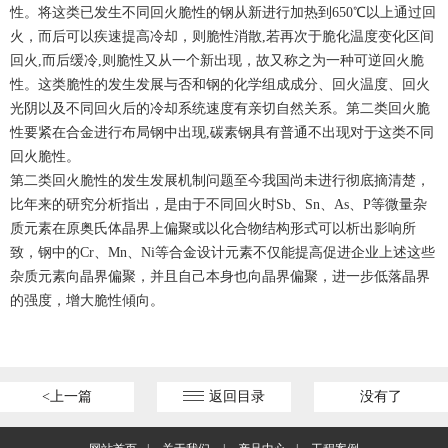
性。将这类已发生不同回火脆性的钢从新进行加热到650℃以上通过回
火，而后可以疾速提高冷却，则脆性消散,若再次于脆化温度变化区间
回火,而后缓冷,则脆性又从一个新出现，故又称之为一种可逆回火脆
性。这类脆性的发生发展与否和钢的化学组成成分、回火温度、回火
光阴以及不同回火后的冷却系统速度有亲切自然关系。第二类回火脆
性要紧在合金进行布局钢中出现,碳素钢具有普通不出现对于这类不同
回火脆性。
第二类回火脆性的发生发展机制问题至今我国尚未进行彻底摘清楚，
比年来的研究分析指出，是由于不同回火时Sb、Sn、As、P等微量杂
质元素在原奥氏体晶界上偏聚或以化合物结构形式可以析出影响所
致，钢中的Cr、Mn、Ni等合金设计元素不仅能提高促进企业上述这些
杂质元素向晶界偏聚，并且自己本身也向晶界偏聚，进一步低落晶界
的强度，增大脆性傾向。
<上一篇
返回目录
没有了