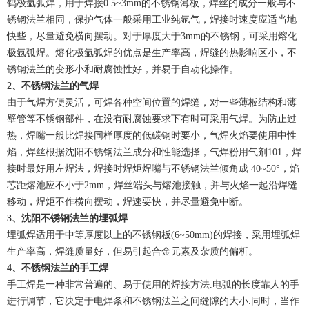
钨极氩弧焊，用于焊接0.5~3mm的不锈钢薄板，焊丝的成分一般与不
锈钢法兰相同，保护气体一般采用工业纯氩气，焊接时速度应适当地
快些，尽量避免横向摆动。对于厚度大于3mm的不锈钢，可采用熔化
极氩弧焊。熔化极氩弧焊的优点是生产率高，焊缝的热影响区小，不
锈钢法兰的变形小和耐腐蚀性好，并易于自动化操作。
2、不锈钢法兰的气焊
由于气焊方便灵活，可焊各种空间位置的焊缝，对一些薄板结构和薄
壁管等不锈钢部件，在没有耐腐蚀要求下有时可采用气焊。为防止过
热，焊嘴一般比焊接同样厚度的低碳钢时要小，气焊火焰要使用中性
焰，焊丝根据沈阳不锈钢法兰成分和性能选择，气焊粉用气剂101，焊
接时最好用左焊法，焊接时焊炬焊嘴与不锈钢法兰倾角成 40~50°，焰
芯距熔池应不小于2mm，焊丝端头与熔池接触，并与火焰一起沿焊缝
移动，焊炬不作横向摆动，焊速要快，并尽量避免中断。
3、沈阳不锈钢法兰的埋弧焊
埋弧焊适用于中等厚度以上的不锈钢板(6~50mm)的焊接，采用埋弧焊
生产率高，焊缝质量好，但易引起合金元素及杂质的偏析。
4、不锈钢法兰的手工焊
手工焊是一种非常普遍的、易于使用的焊接方法.电弧的长度靠人的手
进行调节，它决定于电焊条和不锈钢法兰之间缝隙的大小.同时，当作