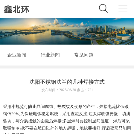
企业新闻
行业新闻
常见问题
沈阳不锈钢法兰的几种焊接方式
发布时间：2025-06-30 点击：721
采用小规范可防止晶间腐蚀、热裂纹及变形的产生，焊接电流比低碳
钢低20%;为保证电弧稳定燃烧，采用直流反接;短弧焊收弧要慢，填满
弧坑，与介质接触的面最后焊接;多层焊时要控制层间温度，焊后可采
取强制冷却;不要在坡口以外的地方起弧，地线要接好;焊后变形只能用