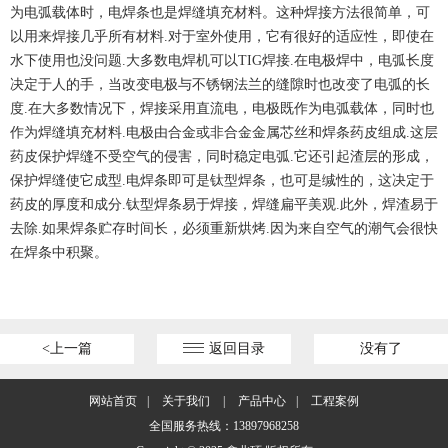
为电弧载体时，电焊条也是焊缝填充材料。这种焊接方法很简单，可
以用来焊接几乎所有材料.对于室外使用，它有很好的适应性，即使在
水下使用也没问题.大多数电焊机可以TIG焊接.在电极焊中，电弧长度
决定于人的手，当改变电极与不锈钢法兰的缝隙时也改变了电弧的长
度.在大多数情况下，焊接采用直流电，电极既作为电弧载体，同时也
作为焊缝填充材料.电极由合金或非合金金属芯丝和焊条药皮组成.这层
药皮保护焊缝不受空气的侵害，同时稳定电弧.它还引起渣层的形成，
保护焊缝使它成型.电焊条即可是钛型焊条，也可是缄性的，这决定于
药皮的厚度和成分.钛型焊条易于焊接，焊缝扁平美观.此外，焊渣易于
去除.如果焊条贮存时间长，必须重新烘烤.因为来自空气的潮气会很快
在焊条中积聚。
<上一篇
返回目录
没有了
网站首页
|
关于我们
|
产品中心
|
工程案例
全国服务热线：13897968258