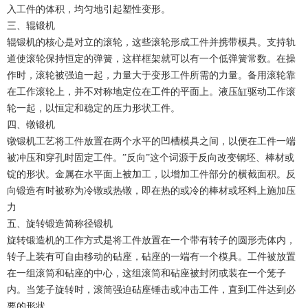
入工件的体积，均匀地引起塑性变形。
三、辊锻机
辊锻机的核心是对立的滚轮，这些滚轮形成工件并携带模具。支持轨
道使滚轮保持恒定的弹簧，这样框架就可以有一个低弹簧常数。在操
作时，滚轮被强迫一起，力量大于变形工件所需的力量。备用滚轮靠
在工作滚轮上，并不对称地定位在工件的平面上。液压缸驱动工作滚
轮一起，以恒定和稳定的压力形状工件。
四、镦锻机
镦锻机工艺将工件放置在两个水平的凹槽模具之间，以便在工件一端
被冲压和穿孔时固定工件。”反向”这个词源于反向改变钢坯、棒材或
锭的形状。金属在水平面上被加工，以增加工件部分的横截面积。反
向锻造有时被称为冷镦或热镦，即在热的或冷的棒材或坯料上施加压
力
五、旋转锻造简称径锻机
旋转锻造机的工作方式是将工件放置在一个带有转子的圆形壳体内，
转子上装有可自由移动的砧座，砧座的一端有一个模具。工件被放置
在一组滚筒和砧座的中心，这组滚筒和砧座被封闭或装在一个笼子
内。当笼子旋转时，滚筒强迫砧座锤击或冲击工件，直到工件达到必
要的形状。