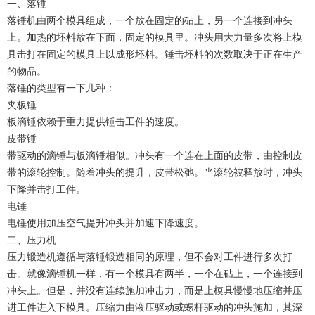
一、落锤
落锤机由两个模具组成，一个放在固定的砧上，另一个连接到冲头
上。加热的坯料放在下面，固定的模具里。冲头用大力量多次将上模
具击打在固定的模具上以成形坯料。锤击坯料的次数取决于正在生产
的物品。
落锤的类型有一下几种：
夹板锤
板滴锤依赖于重力提供锤击工件的速度。
皮带锤
带驱动的滴锤与板滴锤相似。冲头有一个连在上面的皮带，由控制皮
带的滚轮控制。随着冲头的提升，皮带松弛。当滚轮被释放时，冲头
下降并击打工件。
电锤
电锤使用加压空气提升冲头并加速下降速度。
二、压力机
压力锻造机遵循与落锤锻造相同的原理，但不会对工件进行多次打
击。就像滴锤机一样，有一个模具有两半，一个在砧上，一个连接到
冲头上。但是，并没有连续施加冲击力，而是上模具慢慢地压缩并压
进工件进入下模具。压缩力由液压驱动或螺杆驱动的冲头施加，其深